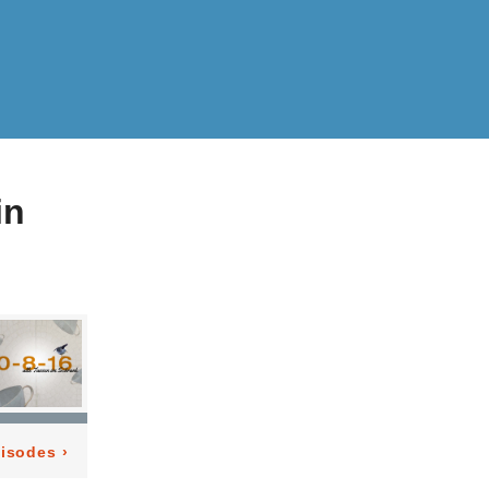
in
pisodes
›