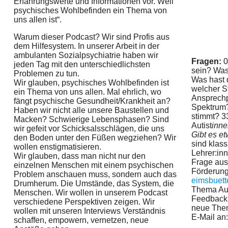
Erfahrungswerte und Informationen vor. Weil
psychisches Wohlbefinden ein Thema von
uns allen ist“.
Warum dieser Podcast? Wir sind Profis aus
dem Hilfesystem. In unserer Arbeit in der
ambulanten Sozialpsychiatrie haben wir
Fragen:
0
jeden Tag mit den unterschiedlichsten
sein? Was 
Problemen zu tun.
Was hast 
Wir glauben, psychisches Wohlbefinden ist
welcher S
ein Thema von uns allen. Mal ehrlich, wo
Ansprechp
fängt psychische Gesundheit/Krankheit an?
Spektrum?
Haben wir nicht alle unsere Baustellen und
stimmt? 3
Macken? Schwierige Lebensphasen? Sind
Autist
inne
wir gefeit vor Schicksalsschlägen, die uns
Gibt es e
den Boden unter den Füßen wegziehen? Wir
sind klas
wollen enstigmatisieren.
Lehrer:in
Wir glauben, dass man nicht nur den
Frage aus
einzelnen Menschen mit einem psychischen
Förderung
Problem anschauen muss, sondern auch das
eimsbuett
Drumherum. Die Umstände, das System, die
Thema Au
Menschen. Wir wollen in unserem Podcast
Feedback, 
verschiedene Perspektiven zeigen. Wir
neue Them
wollen mit unseren Interviews Verständnis
E-Mail an
schaffen, empowern, vernetzen, neue