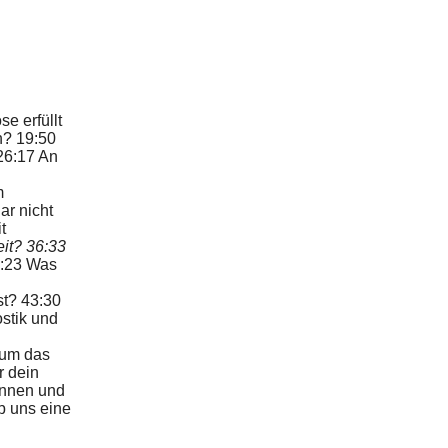
e erfüllt
in? 19:50
26:17 An
m
ar nicht
t
it? 36:33
9:23 Was
st? 43:30
stik und
 um das
r dein
*innen und
b uns eine