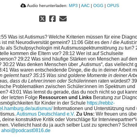
Audio herunterladen:
MP3
|
AAC
|
OGG
|
OPUS
:55 Was ist Autismus? Welche Kriterien müssen für eine Diagnos
ist mit Neurodiversität gemeint? 11:06 Gibt es den / die Autist:
du als Schulpsychologin mit Autismusspektrumstörung zu tun? 
telle kommen die Eltern vor? 28:12 Wer ist auf Schulseite
erson? 29:22 Was sind häufige Stärken von Menschen auf de
 30:22 Was denken Menschen über „Autismus“, das vielleicht g
3:41 Was waren entscheidende Dinge, die du in deiner Arbeit mi
n gelernt hast? 35:15 Was sind goldene Momente in deiner Arbe
twas, dass du Lehrer:innen oder Schüler
innen raten würdest? 3
sische Problematiken zwischen Schüler:innen im Spektrum und
nen? 43:01 Was lernst du gerade, das du noch nicht so gut kann
 der letzten Folge
Ressourcen und Links
Beratung zur Diagno
smöglichkeiten für Kinder in der Schule
https://rebbz-
el.hamburg.de/autismus/
Informationen und Unterstützung rund
tismus.
Autismus Deutschland e.V.
Zu Uns:
Wir freuen uns übe
deine konstruktive Kritik oder Vorschläge für Interviewpartner
en. Vielleicht hast du ja auch selber Lust zu sprechen? Schrei
:
ahoi@podcast0816.de