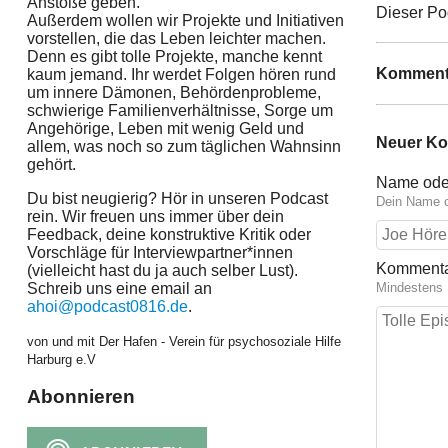
Anstöße geben.
Dieser Pod
Außerdem wollen wir Projekte und Initiativen
vorstellen, die das Leben leichter machen.
Denn es gibt tolle Projekte, manche kennt
Komment
kaum jemand. Ihr werdet Folgen hören rund
um innere Dämonen, Behördenprobleme,
schwierige Familienverhältnisse, Sorge um
Angehörige, Leben mit wenig Geld und
Neuer K
allem, was noch so zum täglichen Wahnsinn
gehört.
Name ode
Du bist neugierig? Hör in unseren Podcast
Dein Name o
rein. Wir freuen uns immer über dein
Feedback, deine konstruktive Kritik oder
Vorschläge für Interviewpartner*innen
Komment
(vielleicht hast du ja auch selber Lust).
Mindestens 
Schreib uns eine email an
ahoi@podcast0816.de
.
von und mit Der Hafen - Verein für psychosoziale Hilfe
Harburg e.V
Abonnieren