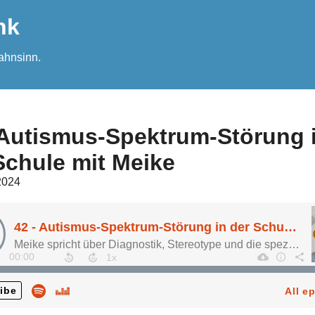
nk
ahnsinn.
 Autismus-Spektrum-Störung 
Schule mit Meike
2024
42 - Autismus-Spektrum-Störung in der Schule mit Meike
Meike spricht über Diagnostik, Stereotype und die speziellen Herausforderungen, die autistische Kinder im schulischen Umfeld erleben.
00:00
ibe
All e