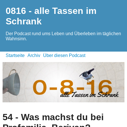
0816 - alle Tassen im
Schrank
Der Podcast rund ums Leben und Überleben im täglichen
Wahnsinn.
Startseite
Archiv
Über diesen Podcast
54 - Was machst du bei