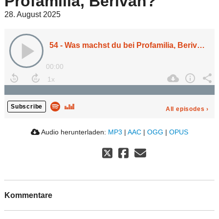
Profamilia, Berivan?
28. August 2025
54 - Was machst du bei Profamilia, Berivan?
00:00
Subscribe
All episodes
›
Audio herunterladen:
MP3
|
AAC
|
OGG
|
OPUS
Kommentare